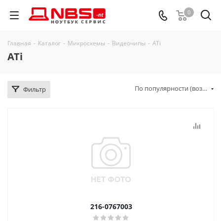
0
Главная
-
Каталог
-
Микросхемы
-
Видеочипы
-
ATi
ATi
По популярности (возрастание)
Фильтр
216-0767003