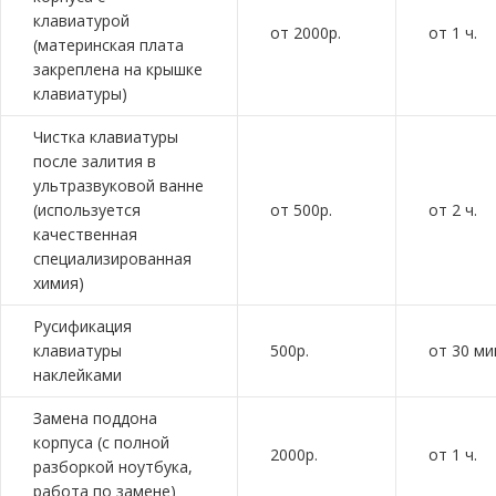
клавиатурой
от 2000р.
от 1 ч.
(материнская плата
закреплена на крышке
клавиатуры)
Чистка клавиатуры
после залития в
ультразвуковой ванне
(используется
от 500р.
от 2 ч.
качественная
специализированная
химия)
Русификация
клавиатуры
500р.
от 30 ми
наклейками
Замена поддона
корпуса (с полной
2000р.
от 1 ч.
разборкой ноутбука,
работа по замене)