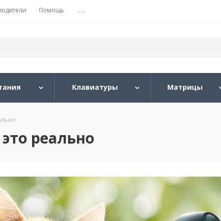
водители
Помощь
...
тания
Клавиатуры
Матрицы
ально
 это реально