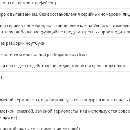
опасты и термоинтерфейсов)
ре с выпаиванием, без восстановления серийных номеров и ли
и и серийных номеров, восстановление ключа Windows, изменен
а так же добавление функций не предусмотренных производител
ез разборки ноутбука
 частичной или полной разборкой ноутбука
ля плат где это действие не поддерживается производителем
ка
аменой термопасты, итд (используются стандартные материалы)
исткой, смазкой, заменой термопасты, итд (используются совр
 другие)
ринской платы со стоимостью деталей)