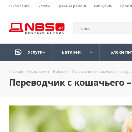
О компании
Услуги
Цены на ремонт
Как купить
Произ
Услуги
Батареи
Блоки пи
Главная
-
О компании
-
Новости
-
Переводчик с кошачьего – это ре
Переводчик с кошачьего –