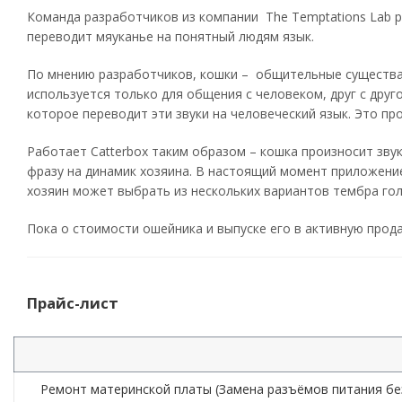
Команда разработчиков из компании The Temptations Lab 
переводит мяуканье на понятный людям язык.
По мнению разработчиков, кошки – общительные существа,
используется только для общения с человеком, друг с дру
которое переводит эти звуки на человеческий язык. Это п
Работает Catterbox таким образом – кошка произносит зву
фразу на динамик хозяина. В настоящий момент приложение
хозяин может выбрать из нескольких вариантов тембра гол
Пока о стоимости ошейника и выпуске его в активную прод
Прайс-лист
Ремонт материнской платы (Замена разъёмов питания бе