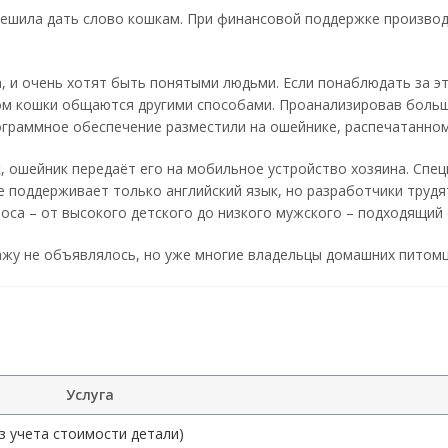
решила дать слово кошкам. При финансовой поддержке произво
 и очень хотят быть понятыми людьми. Если понаблюдать за э
гом кошки общаются другими способами. Проанализировав больш
рограммное обеспечение разместили на ошейнике, распечатанном
к, ошейник передаёт его на мобильное устройство хозяина. Сп
 поддерживает только английский язык, но разработчики трудят
оса – от высокого детского до низкого мужского – подходящий
ажу не объявлялось, но уже многие владельцы домашних питомц
Услуга
з учета стоимости детали)