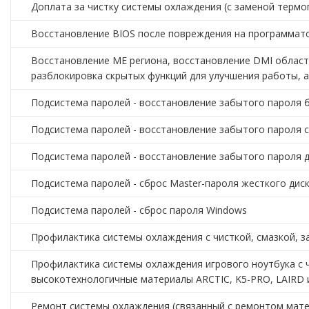
Доплата за чистку системы охлаждения (с заменой терм
Восстановление BIOS после повреждения на программато
Восстановление ME региона, восстановление DMI област
разблокировка скрытых функций для улучшения работы, 
Подсистема паролей - восстановление забытого пароля б
Подсистема паролей - восстановление забытого пароля с
Подсистема паролей - восстановление забытого пароля д
Подсистема паролей - сброс Master-пароля жесткого дис
Подсистема паролей - сброс пароля Windows
Профилактика системы охлаждения с чисткой, смазкой, з
Профилактика системы охлаждения игрового ноутбука с ч
высокотехнологичные материалы ARCTIC, K5-PRO, LAIRD и
Ремонт системы охлаждения (связанный с ремонтом мате