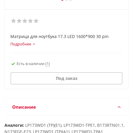
Матрица для ноутбука 17.3 LED 1600*900 30 pin
Подробнее
Есть в наличии
(1)
Под заказ
Описание
Аналоги:
LP173WD1 (TP)(E1), LP173WD1-TPE1, B173RTN01.1,
N173FGE-E23, LP173WD1 (TP)(A1), LP173WD1-TPA1