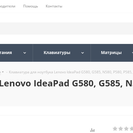
водители
Помощь
Контакты
тания
Клавиатуры
Матрицы
o
-
Клавиатура для ноутбука Lenovo IdeaPad G580, G585, N580, P580, P585,
novo IdeaPad G580, G585, N58