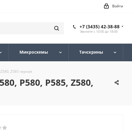
Войти
+7 (3435) 42-38-88
Звоните с 10:00 до 18:00
Микросхемы
Тачскрины
 Z580, Z585 черная
0, P580, P585, Z580,