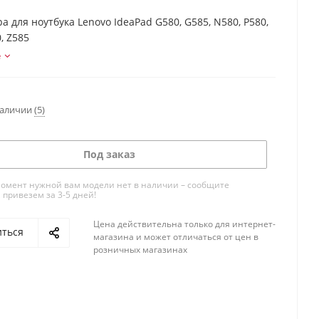
а для ноутбука Lenovo IdeaPad G580, G585, N580, P580,
, Z585
е
наличии
(5)
Под заказ
омент нужной вам модели нет в наличии – сообщите
 привезем за 3-5 дней!
Цена действительна только для интернет-
иться
магазина и может отличаться от цен в
розничных магазинах