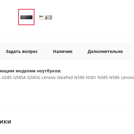
Задать вопрос
Наличие
Дополнительно
ующим моделям ноутбуков:
 G585 G585A G585G Lenovo IdeaPad N580 N581 N585 N586 Lenovo 
тики