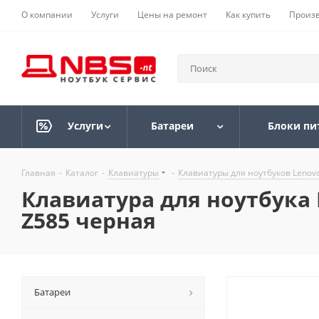
О компании
Услуги
Цены на ремонт
Как купить
Произ
Услуги
Батареи
Блоки пи
Главная
-
Каталог
-
Клавиатуры
-
Клавиатуры для ноутбуков Lenov
Клавиатура для ноутбука Le
Z585 черная
Батареи