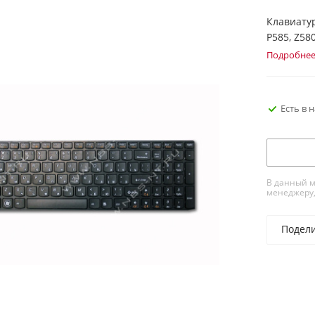
Клавиатур
P585, Z580
Подробне
Есть в 
В данный м
менеджеру,
Подел