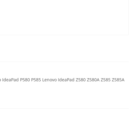
IdeaPad P580 P585 Lenovo IdeaPad Z580 Z580A Z585 Z585A