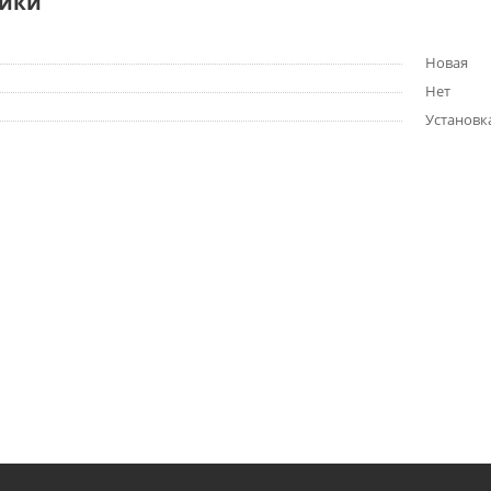
тики
Новая
Нет
Установк