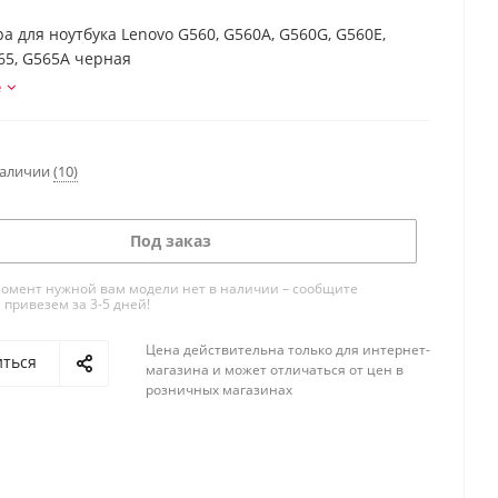
а для ноутбука Lenovo G560, G560A, G560G, G560E,
65, G565A черная
е
наличии
(10)
Под заказ
омент нужной вам модели нет в наличии – сообщите
 привезем за 3-5 дней!
Цена действительна только для интернет-
иться
магазина и может отличаться от цен в
розничных магазинах