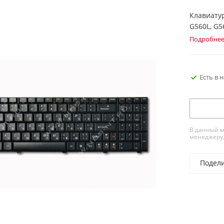
Клавиатур
G560L, G5
Подробне
Есть в 
В данный м
менеджеру,
Подел