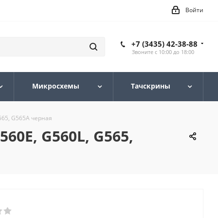
Войти
+7 (3435) 42-38-88
Звоните с 10:00 до 18:00
Микросхемы
Тачскрины
565, G565A черная
60E, G560L, G565,