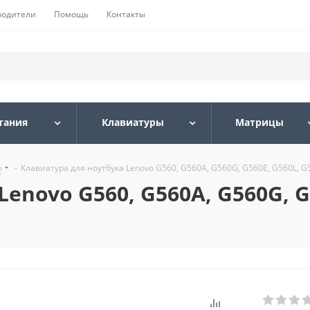
водители
Помощь
Контакты
тания
Клавиатуры
Матрицы
o
-
Клавиатура для ноутбука Lenovo G560, G560A, G560G, G560E, G560L, G
enovo G560, G560A, G560G, G5