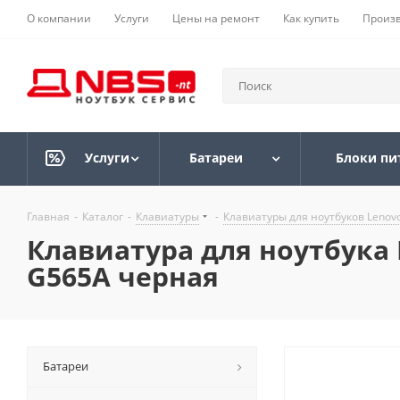
О компании
Услуги
Цены на ремонт
Как купить
Произ
Услуги
Батареи
Блоки пи
Главная
-
Каталог
-
Клавиатуры
-
Клавиатуры для ноутбуков Lenov
Клавиатура для ноутбука L
G565A черная
Батареи