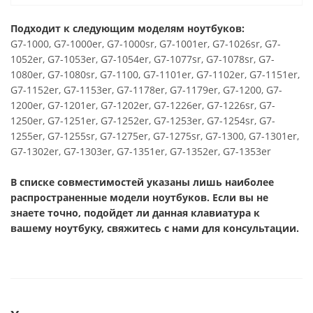
Подходит к следующим моделям ноутбуков:
G7-1000, G7-1000er, G7-1000sr, G7-1001er, G7-1026sr, G7-
1052er, G7-1053er, G7-1054er, G7-1077sr, G7-1078sr, G7-
1080er, G7-1080sr, G7-1100, G7-1101er, G7-1102er, G7-1151er,
G7-1152er, G7-1153er, G7-1178er, G7-1179er, G7-1200, G7-
1200er, G7-1201er, G7-1202er, G7-1226er, G7-1226sr, G7-
1250er, G7-1251er, G7-1252er, G7-1253er, G7-1254sr, G7-
1255er, G7-1255sr, G7-1275er, G7-1275sr, G7-1300, G7-1301er,
G7-1302er, G7-1303er, G7-1351er, G7-1352er, G7-1353er
В списке совместимостей указаны лишь наиболее
распространенные модели ноутбуков. Если вы не
знаете точно, подойдет ли данная клавиатура к
вашему ноутбуку, свяжитесь с нами для консультации.