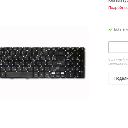
Клавиатур
Подробне
Есть в 
В данный м
менеджеру,
Подел