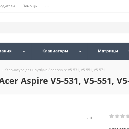
водители
Помощь
...
тания
Клавиатуры
Матрицы
-
Клавиатура для ноутбука Acer Aspire V5-531, V5-551, V5-571
er Aspire V5-531, V5-551, V5