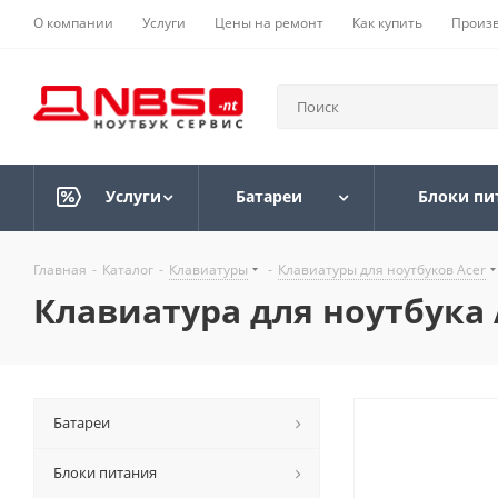
О компании
Услуги
Цены на ремонт
Как купить
Произ
Услуги
Батареи
Блоки пи
Главная
-
Каталог
-
Клавиатуры
-
Клавиатуры для ноутбуков Acer
Клавиатура для ноутбука Ac
Батареи
Блоки питания