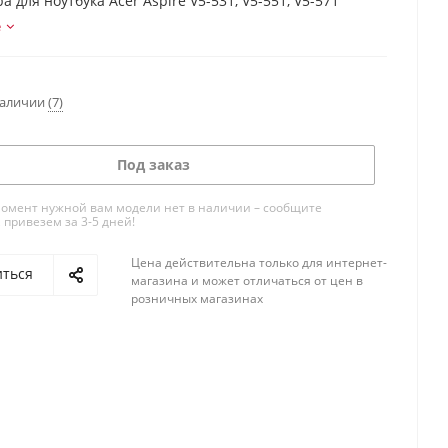
а для ноутбука Acer Aspire V5-531, V5-551, V5-571
е
наличии
(7)
Под заказ
омент нужной вам модели нет в наличии – сообщите
 привезем за 3-5 дней!
Цена действительна только для интернет-
иться
магазина и может отличаться от цен в
розничных магазинах