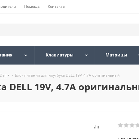
водители
Помощь
Контакты
тания
Клавиатуры
Матрицы
Dell
-
Блок питания для ноутбука DELL 19V, 4.7A оригинальный
а DELL 19V, 4.7A оригиналь