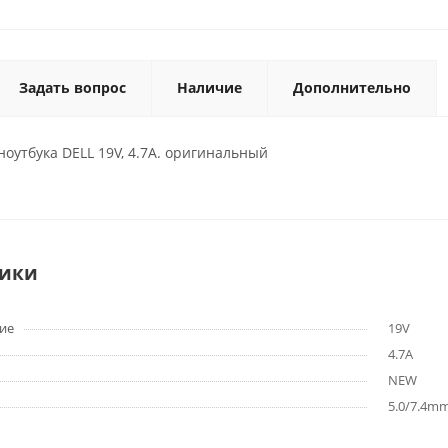
Задать вопрос
Наличие
Дополнительно
ноутбука DELL 19V, 4.7A. оригинальный
тики
ие
19V
4.7A
NEW
5.0/7.4mm