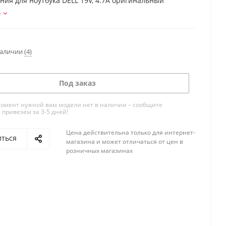
ния для ноутбука DELL 19V, 4.7A оригинальный
е
наличии
(4)
Под заказ
омент нужной вам модели нет в наличии – сообщите
 привезем за 3-5 дней!
Цена действительна только для интернет-
иться
магазина и может отличаться от цен в
розничных магазинах