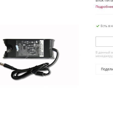
Блок пита
Подробне
Есть в 
В данный м
менеджеру,
Подел