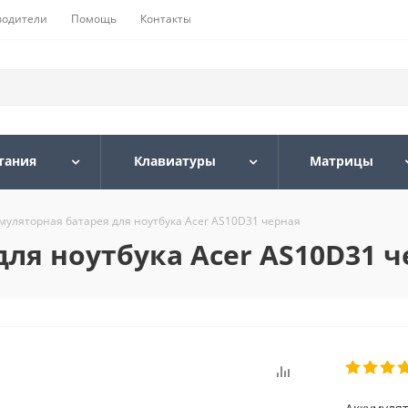
водители
Помощь
Контакты
тания
Клавиатуры
Матрицы
муляторная батарея для ноутбука Acer AS10D31 черная
ля ноутбука Acer AS10D31 ч