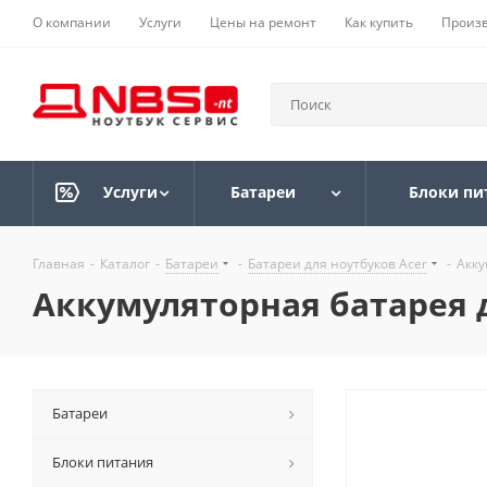
О компании
Услуги
Цены на ремонт
Как купить
Произ
Услуги
Батареи
Блоки пи
Главная
-
Каталог
-
Батареи
-
Батареи для ноутбуков Acer
-
Акку
Аккумуляторная батарея д
Батареи
Блоки питания