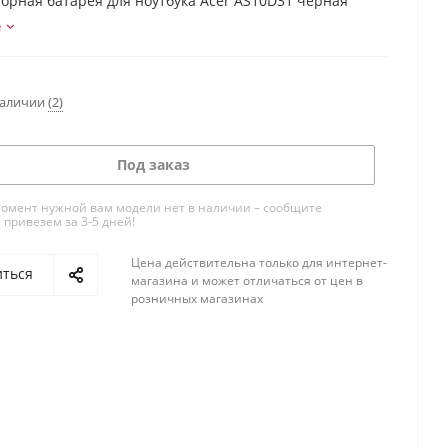
орная батарея для ноутбука Acer AS10D31 черная
е
наличии
(2)
Под заказ
омент нужной вам модели нет в наличии – сообщите
 привезем за 3-5 дней!
Цена действительна только для интернет-
иться
магазина и может отличаться от цен в
розничных магазинах