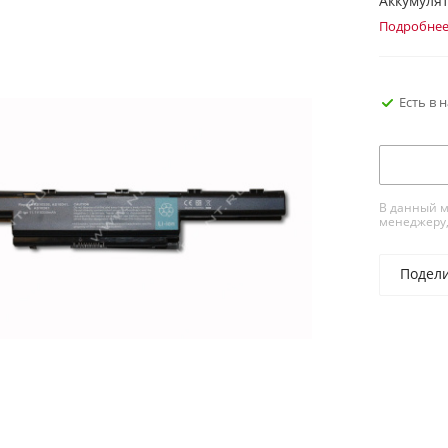
Аккумулят
Подробне
Есть в 
В данный м
менеджеру,
Подел